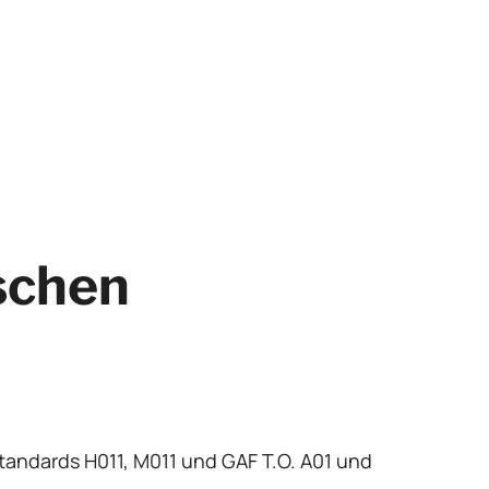
ischen
tandards H011, M011 und GAF T.O. A01 und