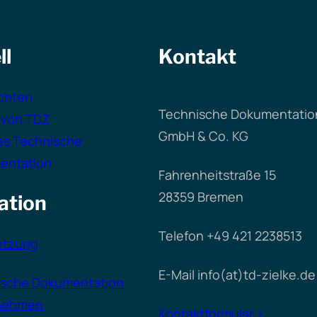
ll
Kontakt
chten
Technische Dokumentation
 von TDZ
GmbH & Co. KG
es Technische
entation
Fahrenheitstraße 15
28359 Bremen
ation
Telefon +49 421 2238513
etzung
E-Mail info(at)td-zielke.de
ische Dokumentation
nehmen
Kontaktformular >