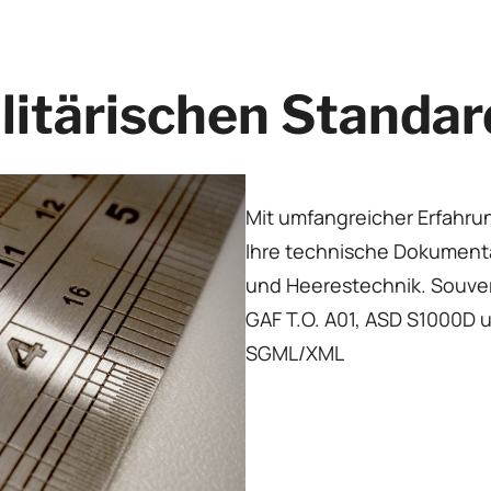
litärischen Standar
Mit umfangreicher Erfahru
Ihre technische Dokumentat
und Heerestechnik. Souver
GAF T.O. A01, ASD S1000D
SGML/XML