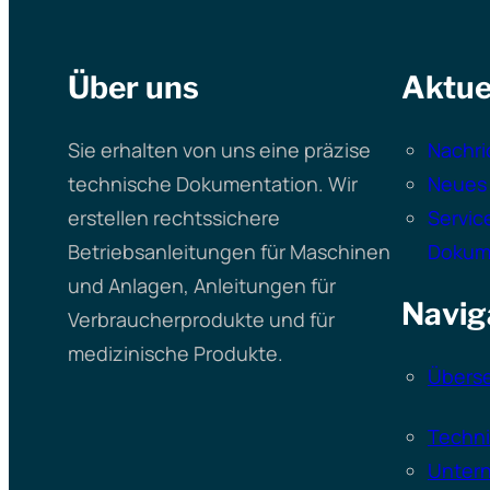
Über uns
Aktue
Sie erhalten von uns eine präzise
Nachri
technische Dokumentation. Wir
Neues
erstellen rechtssichere
Servic
Betriebsanleitungen für Maschinen
Dokum
und Anlagen, Anleitungen für
Navig
Verbraucherprodukte und für
medizinische Produkte.
Übers
Techn
Unter