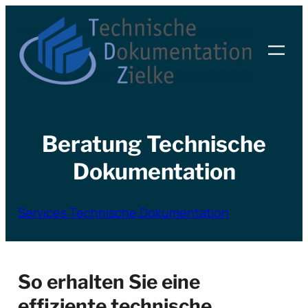
Zum
Inhalt
springen
Beratung Technische
Dokumentation
Services Technische Dokumentation
So erhalten Sie eine
effiziente technische