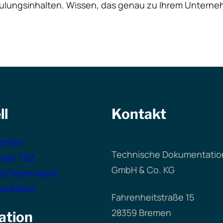
hulungsinhalten. Wissen, das genau zu Ihrem Unterne
ll
Kontakt
chten
Technische Dokumentation
 von TDZ
GmbH & Co. KG
es Technische
entation
Fahrenheitstraße 15
28359 Bremen
ation