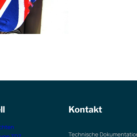
ll
Kontakt
chten
Technische Dokumentation
 von TDZ