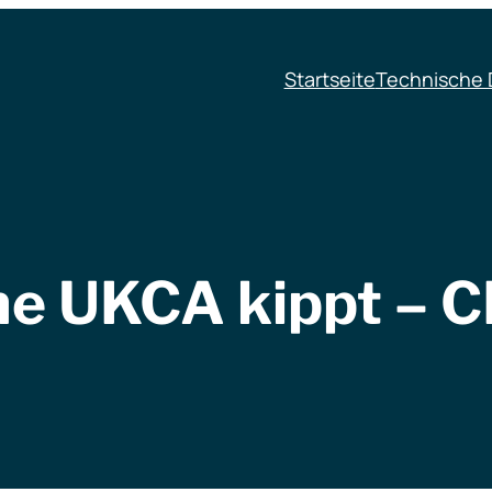
Startseite
Technische 
ne UKCA kippt – CE